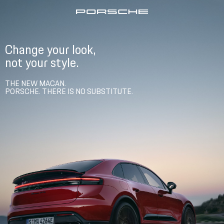
,Change your look
.not your style
.THE NEW MACAN
.PORSCHE. THERE IS NO SUBSTITUTE