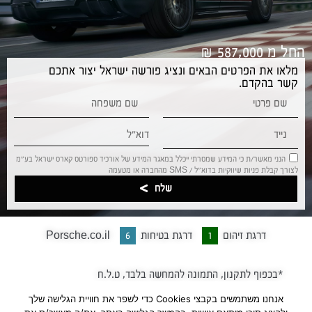
החל מ 587,000 ₪
מלאו את הפרטים הבאים ונציג פורשה ישראל יצור אתכם
קשר בהקדם.
הנני מאשר/ת כי המידע שמסרתי ייכלל במאגר המידע של אורכיד ספורטס קארס ישראל בע”מ
לצורך קבלת פניות שיווקיות בדוא”ל / SMS מהחברה או מטעמה
שלח
דרגת זיהום
1
דרגת בטיחות
6
Porsche.co.il
*בכפוף לתקנון, התמונה להמחשה בלבד, ט.ל.ח
אנחנו משתמשים בקבצי Cookies כדי לשפר את חוויית הגלישה שלך