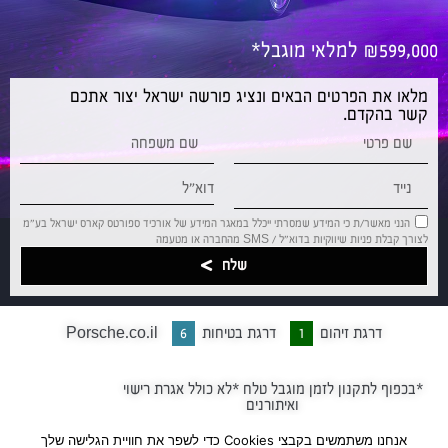
₪599,000 למלאי מוגבל*
מלאו את הפרטים הבאים ונציג פורשה ישראל יצור אתכם
קשר בהקדם.
הנני מאשר/ת כי המידע שמסרתי ייכלל במאגר המידע של אורכיד ספורטס קארס ישראל בע”מ
לצורך קבלת פניות שיווקיות בדוא”ל / SMS מהחברה או מטעמה
שלח
דרגת זיהום
1
דרגת בטיחות
6
Porsche.co.il
*בכפוף לתקנון לזמן מוגבל טלח *לא כולל אגרת רישוי
ואיתורנים
אנחנו משתמשים בקבצי Cookies כדי לשפר את חוויית הגלישה שלך